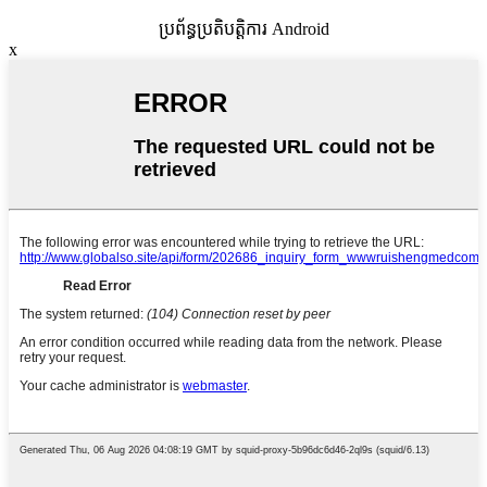
ប្រព័ន្ធប្រតិបត្តិការ Android
x