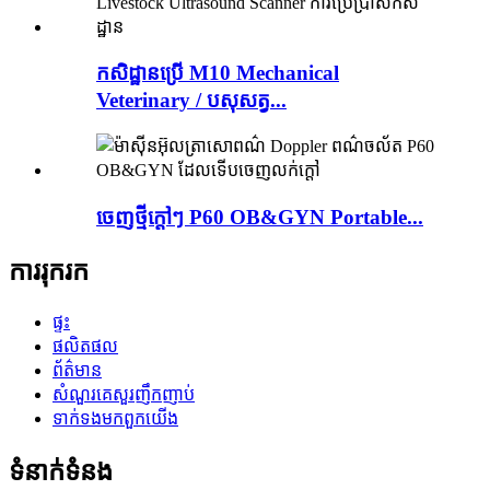
កសិដ្ឋានប្រើ M10 Mechanical
Veterinary / បសុសត្វ...
ចេញថ្មីក្តៅៗ P60 OB&GYN Portable...
ការរុករក
ផ្ទះ
ផលិតផល
ព័ត៌មាន
សំណួរគេសួរញឹកញាប់
ទាក់ទង​មក​ពួក​យើង
ទំនាក់ទំនង