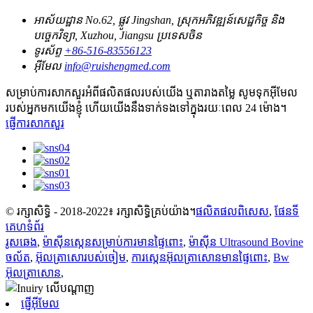
អាស័យដ្ឋាន
No.62, ផ្លូវ Jingshan, ស្រុកអភិវឌ្ឍន៍សេដ្ឋកិច្ច និង
បច្ចេកវិទ្យា, Xuzhou, Jiangsu ប្រទេសចិន
ទូរស័ព្ទ
+86-516-83556123
អ៊ីមែល
info@ruishengmed.com
សម្រាប់ការសាកសួរអំពីផលិតផលរបស់យើង ឬតារាងតម្លៃ សូមទុកអ៊ីមែល
របស់អ្នកមកយើងខ្ញុំ ហើយយើងនឹងទាក់ទងទៅក្នុងរយៈពេល 24 ម៉ោង។
ផ្ញើការសាកសួរ
© រក្សាសិទ្ធិ - 2018-2022៖ រក្សាសិទ្ធិគ្រប់យ៉ាង។
ផលិតផល​ពិសេស
,
ផែនទី
គេហទំព័រ
រូសឆេង
,
ម៉ាស៊ីនស្កេនសម្រាប់ការមានផ្ទៃពោះ
,
ម៉ាស៊ីន Ultrasound Bovine
ចល័ត
,
អ៊ុលត្រាសោរបស់ចៀម
,
ការស្កេនអ៊ុលត្រាសោនមានផ្ទៃពោះ
,
Bw
អ៊ុលត្រាសោន
,
ផ្ញើអ៊ីមែល