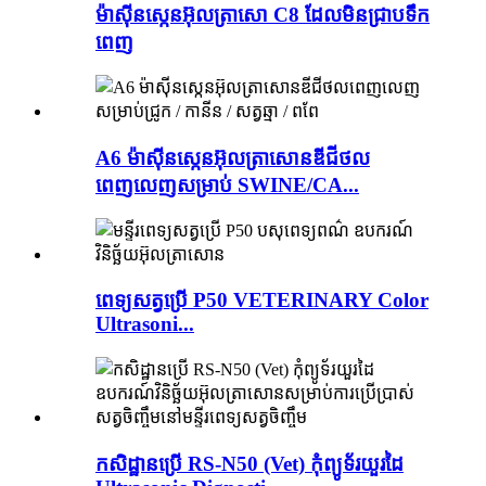
ម៉ាស៊ីនស្កេនអ៊ុលត្រាសោ C8 ដែលមិនជ្រាបទឹក
ពេញ
A6 ម៉ាស៊ីនស្កេនអ៊ុលត្រាសោនឌីជីថល
ពេញលេញសម្រាប់ SWINE/CA...
ពេទ្យសត្វប្រើ P50 VETERINARY Color
Ultrasoni...
កសិដ្ឋានប្រើ RS-N50 ​​(Vet) កុំព្យូទ័រយួរដៃ