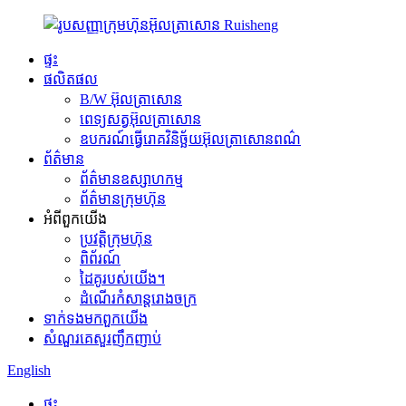
ផ្ទះ
ផលិតផល
B/W អ៊ុលត្រាសោន
ពេទ្យសត្វអ៊ុលត្រាសោន
ឧបករណ៍ធ្វើរោគវិនិច្ឆ័យអ៊ុលត្រាសោនពណ៌
ព័ត៌មាន
ព័ត៌មានឧស្សាហកម្ម
ព័ត៌មានក្រុមហ៊ុន
អំពី​ពួក​យើង
ប្រវត្តិ​ក្រុមហ៊ុន
ពិព័រណ៍
ដៃគូរបស់យើង។
ដំណើរកំសាន្តរោងចក្រ
ទាក់ទង​មក​ពួក​យើង
សំណួរគេសួរញឹកញាប់
English
ផ្ទះ