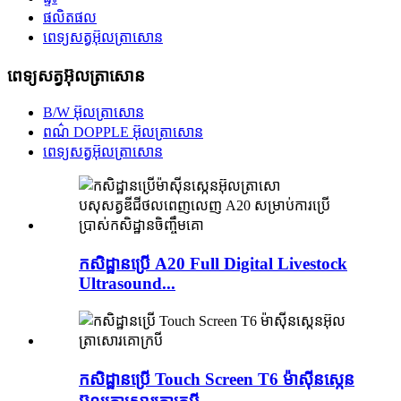
ផលិតផល
ពេទ្យសត្វអ៊ុលត្រាសោន
ពេទ្យសត្វអ៊ុលត្រាសោន
B/W អ៊ុលត្រាសោន
ពណ៌ DOPPLE អ៊ុលត្រាសោន
ពេទ្យសត្វអ៊ុលត្រាសោន
កសិដ្ឋានប្រើ A20 Full Digital Livestock
Ultrasound...
កសិដ្ឋានប្រើ Touch Screen T6 ម៉ាស៊ីនស្កេន