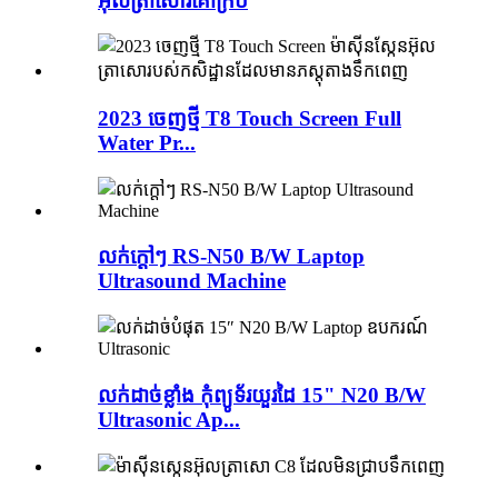
អ៊ុលត្រាសោរគោក្របី
2023 ចេញថ្មី T8 Touch Screen Full
Water Pr...
លក់ក្តៅៗ RS-N50 ​​B/W Laptop
Ultrasound Machine
លក់ដាច់ខ្លាំង កុំព្យូទ័រយួរដៃ 15" N20 B/W
Ultrasonic Ap...